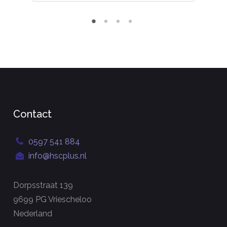
Contact
0597 541 884
info@hscplus.nl
Dorpsstraat 139
9699 PG Vriescheloo
Nederland