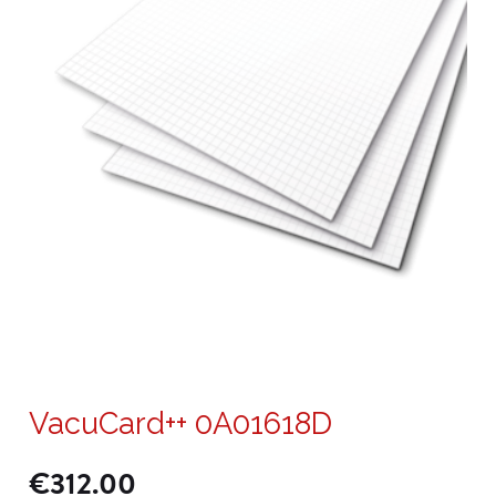
VacuCard++ 0A01618D
€
312.00