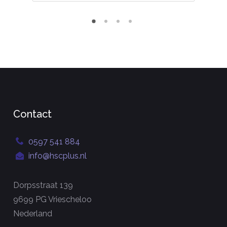
Contact
0597 541 884
info@hscplus.nl
Dorpsstraat 139
9699 PG Vriescheloo
Nederland