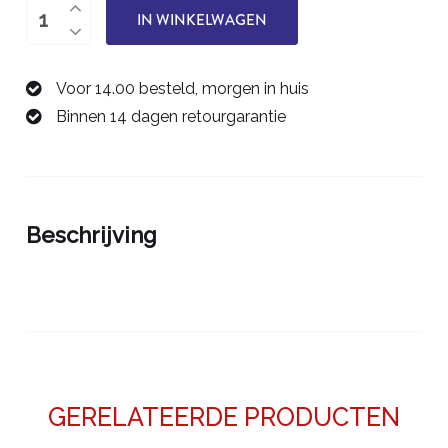
Ruimer
IN WINKELWAGEN
4,0
mm
Voor 14.00 besteld, morgen in huis
0068104N
Binnen 14 dagen retourgarantie
aantal
Beschrijving
GERELATEERDE PRODUCTEN