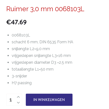
Ruimer 3,0 mm 0068103L
€
47.69
0068103L
schacht 6 mm, DIN 6535 Form HA
snijlengte L2=9,0 mm
vrijgeslepen snijlengte L3=16 mm
vrijgeslepen diameter D3 =2,5 mm
totaallengte L1=50 mm
3-snijder
H7 passing
Ruimer
IN WINKELWAGEN
3,0