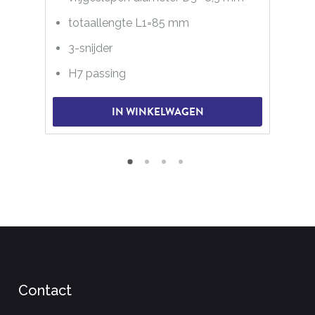
totaallengte L1=85 mm
3-snijder
H7 passing
IN WINKELWAGEN
Contact