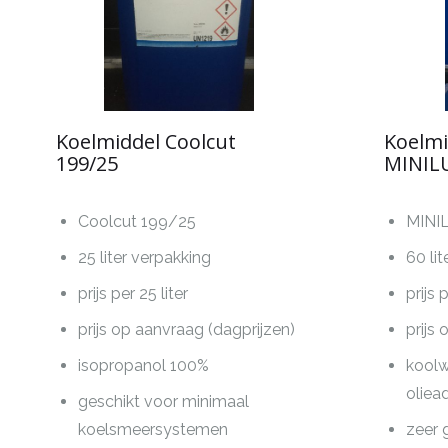
Koelmiddel Coolcut
Koelmi
199/25
MINIL
Coolcut 199/25
MINI
25 liter verpakking
60 li
prijs per 25 liter
prijs 
prijs op aanvraag (dagprijzen)
prijs
isopropanol 100%
koolw
oliead
geschikt voor minimaal
koelsmeersystemen
zeer 