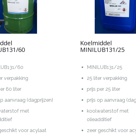
ddel
Koelmiddel
UB131/60
MINILUB131/25
LUB131/60
MINILUB131/25
ter verpakking
25 liter verpakking
per 60 liter
prijs per 25 liter
 op aanvraag (dagprijzen)
prijs op aanvraag (dag
aterstof met
koolwaterstof met
ditief
olieadditief
geschikt voor acylaat
zeer geschikt voor ac