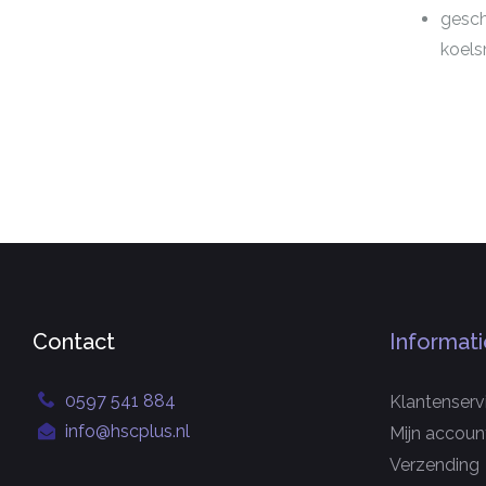
gesch
koel
Contact
Informati
0597 541 884
Klantenserv
info@hscplus.nl
Mijn accoun
Verzending