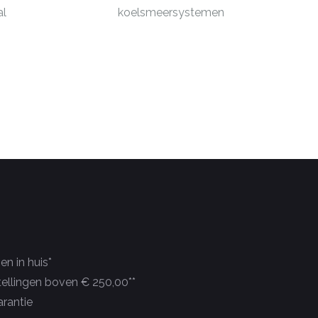
al
koelsmeersystemen
n in huis*
tellingen boven € 250,00**
rantie