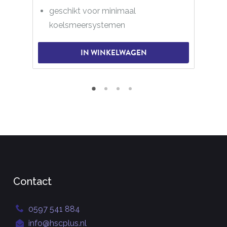
geschikt voor minimaal
koelsmeersystemen
IN WINKELWAGEN
Contact
0597 541 884
info@hscplus.nl