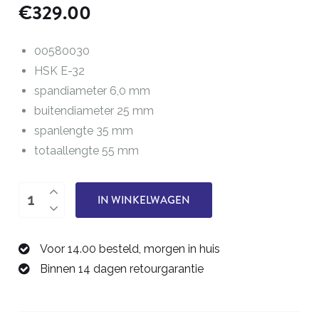
€
329.00
00580030
HSK E-32
spandiameter 6,0 mm
buitendiameter 25 mm
spanlengte 35 mm
totaallengte 55 mm
Tribos
IN WINKELWAGEN
HSK-
E32
Voor 14.00 besteld, morgen in huis
Ø
Binnen 14 dagen retourgarantie
6,0
mm
00580060