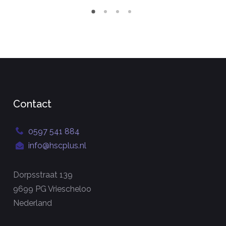
Contact
0597 541 884
info@hscplus.nl
Dorpsstraat 139
9699 PG Vriescheloo
Nederland