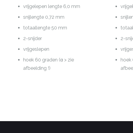
vrijgelepen lengte 6,0 mm
vrijg
snijlengte 0,72 mm
snijl
totaallengte 50 mm
totaa
2-snijder
2-sni
vrijgeslepen
vrijg
hoek 60 graden (α > zie
hoek 
afbeelding !)
afbee