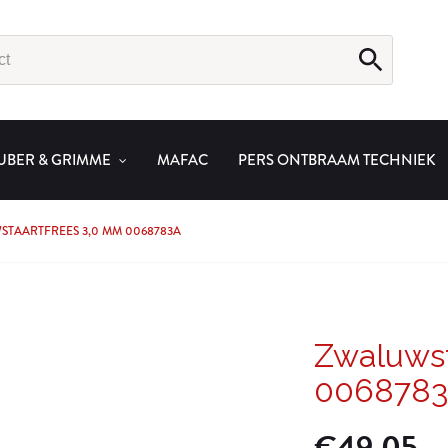
UBER & GRIMME
MAFAC
PERS ONTBRAAM TECHNIEK
TAARTFREES 3,0 MM 0068783A
Zwaluwst
006878
€
49.05