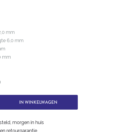
 2,0 mm
ngte 6,0 mm
 mm
40 mm
n
s
IN WINKELWAGEN
steld, morgen in huis
en retourgarantie