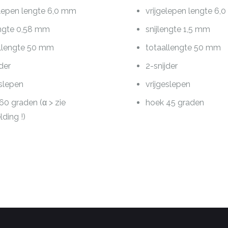
elepen lengte 6,0 mm
vrijgelepen lengte 6,
engte 0,58 mm
snijlengte 1,5 mm
llengte 50 mm
totaallengte 50 mm
jder
2-snijder
eslepen
vrijgeslepen
60 graden (α > zie
hoek 45 graden
lding !)