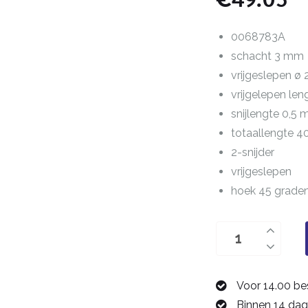
0068783A
schacht 3 mm
vrijgeslepen ø
vrijgelepen le
snijlengte 0,5
totaallengte 
2-snijder
vrijgeslepen
hoek 45 grade
Zwaluwstaartfree
3,0
mm
Voor 14.00 be
0068783A
Binnen 14 dag
aantal