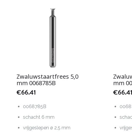
Zwaluwstaartfrees 5,0
Zwaluw
mm 0068785B
mm 00
€
66.41
€
66.4
0068785B
0068
schacht 6 mm
scha
vrijgeslepen ø 2,5 mm
vrijg