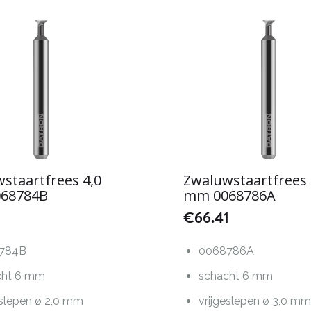
staartfrees 4,0
Zwaluwstaartfrees 
68784B
mm 0068786A
1
€
66.41
784B
0068786A
cht 6 mm
schacht 6 mm
eslepen ø 2,0 mm
vrijgeslepen ø 3,0 m