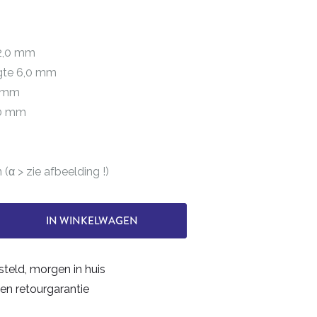
 2,0 mm
ngte 6,0 mm
7 mm
40 mm
(α > zie afbeelding !)
s
IN WINKELWAGEN
steld, morgen in huis
en retourgarantie