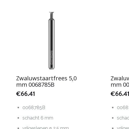
Zwaluwstaartfrees 5,0
Zwaluw
mm 0068785B
mm 00
€
66.41
€
66.4
0068785B
0068
schacht 6 mm
scha
vrijgeslepen ø 2,5 mm
vrijg