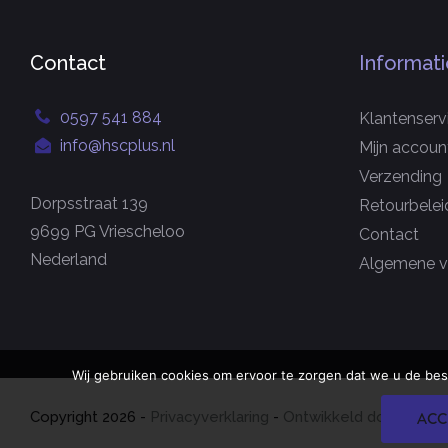
Contact
Informati
0597 541 884
Klantenserv
info@hscplus.nl
Mijn accoun
Verzending
Dorpsstraat 139
Retourbelei
9699 PG Vriescheloo
Contact
Nederland
Algemene v
Wij gebruiken cookies om ervoor te zorgen dat we u de bes
Copyright
2026
-
Privacyverklaring
-
Ontwikkeld door Best4
ACC