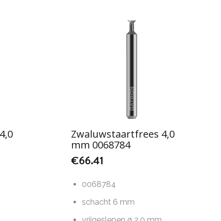
4,0
Zwaluwstaartfrees 4,0
mm 0068784
€
66.41
0068784
schacht 6 mm
m
vrijgeslepen ø 2,0 mm