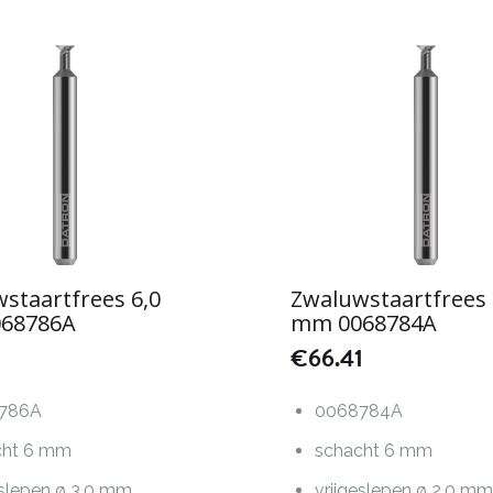
staartfrees 6,0
Zwaluwstaartfrees 
68786A
mm 0068784A
1
€
66.41
786A
0068784A
cht 6 mm
schacht 6 mm
eslepen ø 3,0 mm
vrijgeslepen ø 2,0 m