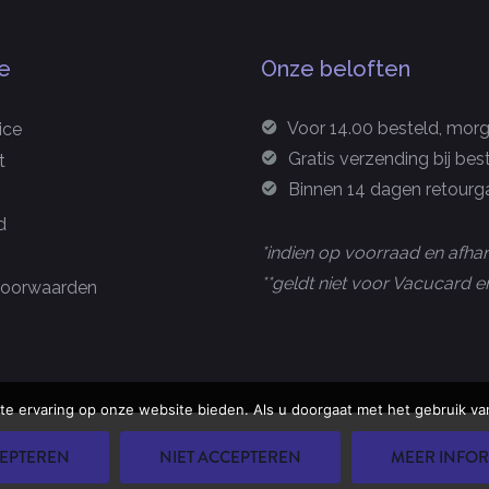
e
Onze beloften
Voor 14.00 besteld, morge
ice
Gratis verzending bij bes
t
Binnen 14 dagen retourga
d
*indien op voorraad en afhan
**geldt niet voor Vacucard
oorwaarden
te ervaring op onze website bieden. Als u doorgaat met het gebruik van
u Group B.V.
EPTEREN
NIET ACCEPTEREN
MEER INFOR