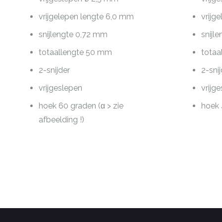
vrijgelepen lengte 6,0 mm
vrijg
snijlengte 0,72 mm
snijl
totaallengte 50 mm
totaa
2-snijder
2-sni
vrijgeslepen
vrijg
hoek 60 graden (α > zie
hoek 
afbeelding !)