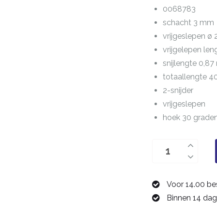
0068783
schacht 3 mm
vrijgeslepen ø
vrijgelepen le
snijlengte 0,8
totaallengte 
2-snijder
vrijgeslepen
hoek 30 graden 
Zwaluwstaartfree
3,0
mm
Voor 14.00 be
0068783
Binnen 14 dag
aantal