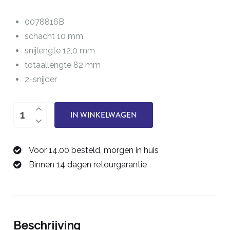
0078816B
schacht 10 mm
snijlengte 12,0 mm
totaallengte 82 mm
2-snijder
Vlakfrees
IN WINKELWAGEN
16,0
mm
Voor 14.00 besteld, morgen in huis
0078816B
Binnen 14 dagen retourgarantie
aantal
Beschrijving