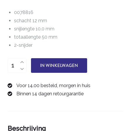
0078816
schacht 12 mm
snijlengte 10,0 mm
totaallengte 50 mm
2-snijder
Vlakfrees
IN WINKELWAGEN
16,0
mm
Voor 14.00 besteld, morgen in huis
0078816
Binnen 14 dagen retourgarantie
aantal
Beschrijving