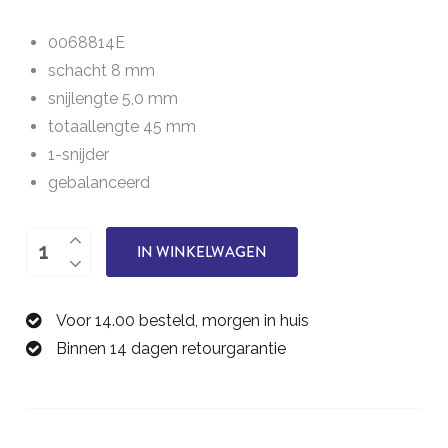
0068814E
schacht 8 mm
snijlengte 5,0 mm
totaallengte 45 mm
1-snijder
gebalanceerd
Vlakfrees
IN WINKELWAGEN
14,0
mm
Voor 14.00 besteld, morgen in huis
0068814E
Binnen 14 dagen retourgarantie
aantal