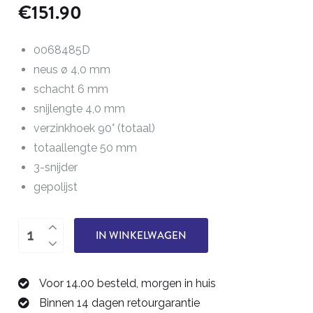
€
151.90
0068485D
neus ø 4,0 mm
schacht 6 mm
snijlengte 4,0 mm
verzinkhoek 90° (totaal)
totaallengte 50 mm
3-snijder
gepolijst
verzinkfrees
IN WINKELWAGEN
12,0
mm
Voor 14.00 besteld, morgen in huis
0068485D
Binnen 14 dagen retourgarantie
aantal