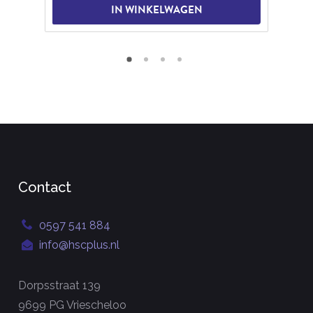
IN WINKELWAGEN
Contact
0597 541 884
info@hscplus.nl
Dorpsstraat 139
9699 PG Vriescheloo