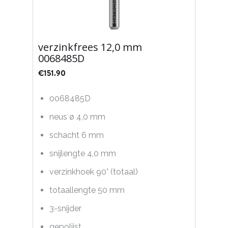
verzinkfrees 12,0 mm
0068485D
€
151.90
0068485D
neus ø 4,0 mm
schacht 6 mm
snijlengte 4,0 mm
verzinkhoek 90° (totaal)
totaallengte 50 mm
3-snijder
gepolijst