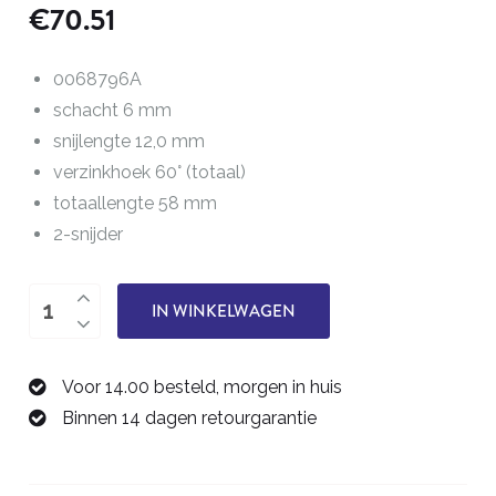
€
70.51
0068796A
schacht 6 mm
snijlengte 12,0 mm
verzinkhoek 60° (totaal)
totaallengte 58 mm
2-snijder
v-
IN WINKELWAGEN
groef
frees
Voor 14.00 besteld, morgen in huis
6,0
Binnen 14 dagen retourgarantie
mm
0068796A
aantal