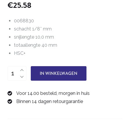
€
25.58
0068830
schacht 1/8″ mm
snijlengte 10,0 mm
totaallengte 40 mm
HSC+
tweesnijder,
IN WINKELWAGEN
HSC+
3,0
Voor 14.00 besteld, morgen in huis
mm
Binnen 14 dagen retourgarantie
0068830
aantal