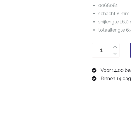
0068081
schacht 8 mm
snijlengte 16,
totaallengte 
twee-
snijder
8,0
Voor 14.00 be
mm
Binnen 14 dag
0068081
aantal