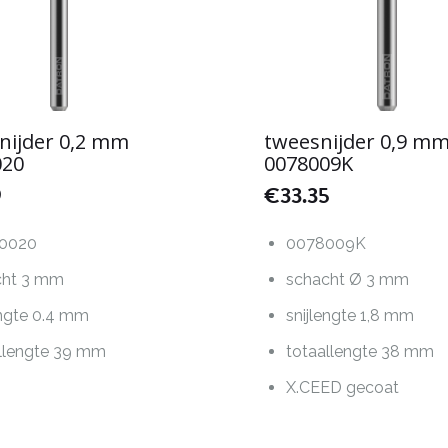
nijder 0,2 mm
tweesnijder 0,9 m
020
0078009K
9
€
33.35
0020
0078009K
cht 3 mm
schacht Ø 3 mm
engte 0.4 mm
snijlengte 1,8 mm
llengte 39 mm
totaallengte 38 mm
X.CEED gecoat