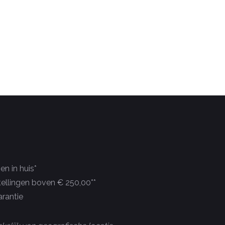
n in huis*
tellingen boven € 250,00**
rantie