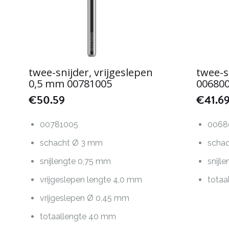
twee-snijder, vrijgeslepen
twee-s
0,5 mm 00781005
00680
€
50.59
€
41.6
00781005
0068
schacht Ø 3 mm
scha
snijlengte 0,75 mm
snijl
vrijgeslepen lengte 4,0 mm
totaa
vrijgeslepen Ø 0,45 mm
totaallengte 40 mm