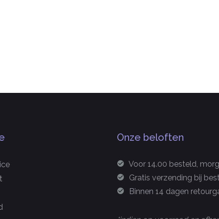
e
Onze beloften
Voor 14.00 besteld, morge
ice
Gratis verzending bij bes
t
Binnen 14 dagen retourga
d