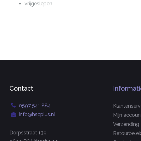
vrijgeslepen
Contact
Informati
0597 541 884
Klantenserv
info@hscplus.nl
Mijn accoun
Verzending
Dorpsstraat 139
Retourbelei