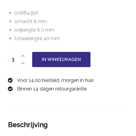
0068435K
schacht 6 mm
snijlengte 6,0 mm
totaallengte 40 mm
twee-
IN WINKELWAGEN
snijder
5,0
Voor 14.00 besteld, morgen in huis
mm
Binnen 14 dagen retourgarantie
0068435K
aantal
Beschrijving