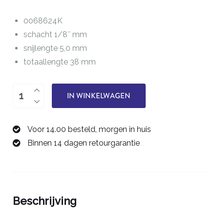
0068624K
schacht 1/8″ mm
snijlengte 5,0 mm
totaallengte 38 mm
twee-
IN WINKELWAGEN
snijder
2,4
Voor 14.00 besteld, morgen in huis
mm
Binnen 14 dagen retourgarantie
0068624K
aantal
Beschrijving