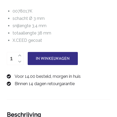
0078017K
schacht Ø 3 mm
snijlengte 3,4 mm
totaallengte 38 mm
X.CEED gecoat
tweesnijder
IN WINKELWAGEN
1,7
mm
Voor 14.00 besteld, morgen in huis
0078017K
Binnen 14 dagen retourgarantie
aantal
Beschrijving