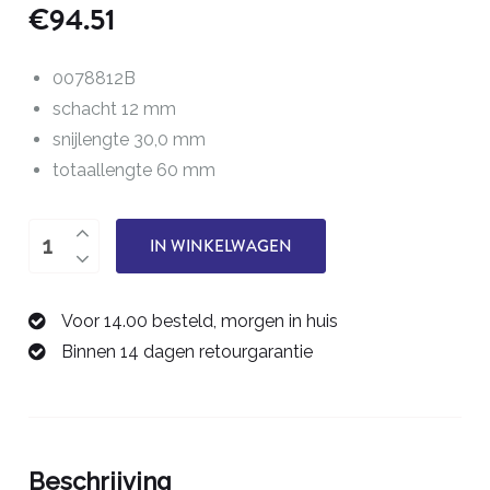
€
94.51
0078812B
schacht 12 mm
snijlengte 30,0 mm
totaallengte 60 mm
twee-
IN WINKELWAGEN
snijder
12,0
Voor 14.00 besteld, morgen in huis
mm
Binnen 14 dagen retourgarantie
0078812B
aantal
Beschrijving