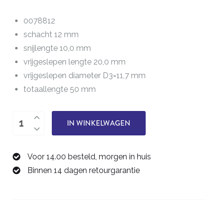
0078812
schacht 12 mm
snijlengte 10,0 mm
vrijgeslepen lengte 20,0 mm
vrijgeslepen diameter D3=11,7 mm
totaallengte 50 mm
twee-
IN WINKELWAGEN
snijder
12,0
Voor 14.00 besteld, morgen in huis
mm
Binnen 14 dagen retourgarantie
0078812
aantal