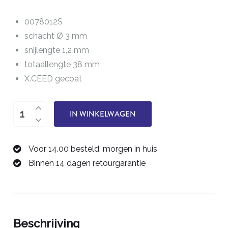
0078012S
schacht Ø 3 mm
snijlengte 1,2 mm
totaallengte 38 mm
X.CEED gecoat
tweesnijder
IN WINKELWAGEN
1,2
mm
Voor 14.00 besteld, morgen in huis
0078012S
Binnen 14 dagen retourgarantie
aantal
Beschrijving