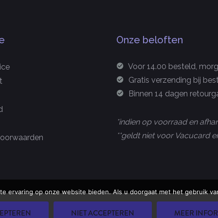
e
Onze beloften
Voor 14.00 besteld, morge
ice
Gratis verzending bij bes
t
Binnen 14 dagen retourga
d
*indien op voorraad en afhan
**geldt niet voor Vacucard
oorwaarden
te ervaring op onze website bieden. Als u doorgaat met het gebruik van
u Group B.V.
EPTEREN
NIET ACCEPTEREN
MEER INFOR