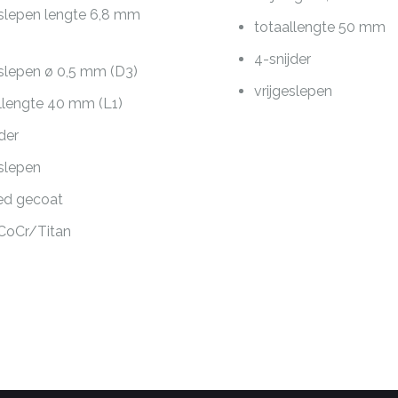
eslepen lengte 6,8 mm
totaallengte 50 mm
4-snijder
eslepen ø 0,5 mm (D3)
vrijgeslepen
llengte 40 mm (L1)
jder
eslepen
ed gecoat
CoCr/Titan