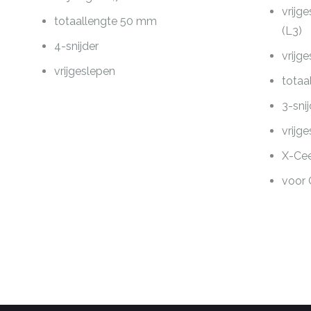
vrijg
totaallengte 50 mm
(L3)
4-snijder
vrijg
vrijgeslepen
totaa
3-sni
vrijg
X-Ce
voor 