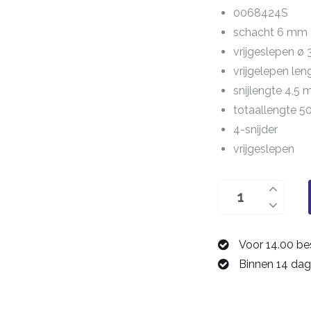
0068424S
schacht 6 mm
vrijgeslepen ø
vrijgelepen le
snijlengte 4,5
totaallengte 
4-snijder
vrijgeslepen
T-
sleuffrees
8,0
Voor 14.00 be
mm
Binnen 14 dag
0068424S
aantal