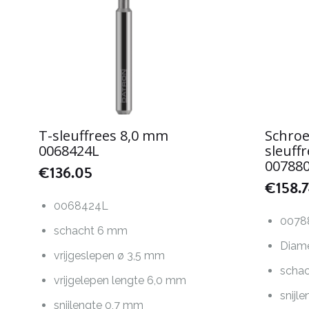
T-sleuffrees 8,0 mm
Schroe
0068424L
sleuff
00788
€
136.05
€
158.
0068424L
0078
schacht 6 mm
Diame
vrijgeslepen ø 3,5 mm
schac
vrijgelepen lengte 6,0 mm
snijl
snijlengte 0,7 mm