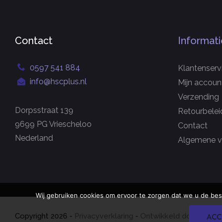
Contact
Informati
0597 541 884
Klantenserv
info@hscplus.nl
Mijn accoun
Verzending
Dorpsstraat 139
Retourbelei
9699 PG Vriescheloo
Contact
Nederland
Algemene v
Wij gebruiken cookies om ervoor te zorgen dat we u de bes
Copyright
2026
-
Privacyverklaring
-
Ontwikkeld door Best4
ACC