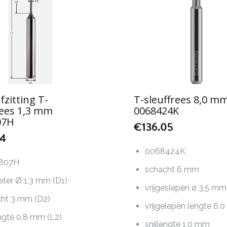
fzitting T-
T-sleuffrees 8,0 m
rees 1,3 mm
0068424K
07H
€
136.05
74
0068424K
807H
schacht 6 mm
ter Ø 1,3 mm (D1)
vrijgeslepen ø 3,5 mm
ht 3 mm (D2)
vrijgelepen lengte 6,
engte 0,8 mm (L2)
snijlengte 1,0 mm