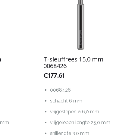
m
T-sleuffrees 15,0 mm
0068426
€
177.61
0068426
schacht 6 mm
vrijgeslepen ø 6,0 mm
0 mm
vrijgelepen lengte 25,0 mm
snijlengte 3,0 mm