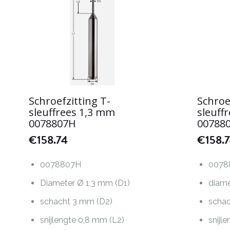
Schroefzitting T-
Schroe
sleuffrees 1,3 mm
sleuff
0078807H
00788
€
158.74
€
158.
0078807H
0078
Diameter Ø 1,3 mm (D1)
diame
schacht 3 mm (D2)
schac
snijlengte 0,8 mm (L2)
snijl