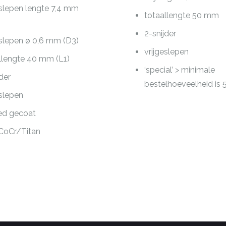
eslepen lengte 7,4 mm
totaallengte 50 mm
2-snijder
eslepen ø 0,6 mm (D3)
vrijgeslepen
llengte 40 mm (L1)
‘special’ > minimale
jder
bestelhoeveelheid is 
eslepen
ed gecoat
CoCr/Titan