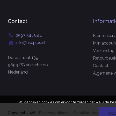
Contact
Informati
0597 541 884
Klantenserv
info@hscplus.nl
Mijn accoun
Verzending
Dorpsstraat 139
Retourbelei
9699 PG Vriescheloo
Contact
Nederland
Algemene v
Wij gebruiken cookies om ervoor te zorgen dat we u de bes
Copyright
2026
-
Privacyverklaring
-
Ontwikkeld door Best4
ACC