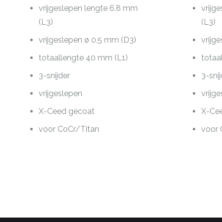
vrijgeslepen lengte 6,8 mm
vrijg
(L3)
(L3)
vrijgeslepen ø 0,5 mm (D3)
vrijg
totaallengte 40 mm (L1)
totaa
3-snijder
3-sni
vrijgeslepen
vrijg
X-Ceed gecoat
X-Ce
voor CoCr/Titan
voor 