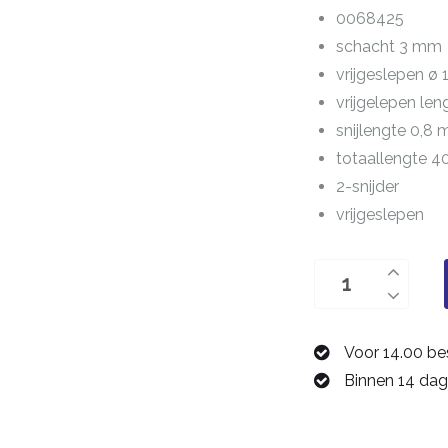
0068425
schacht 3 mm
vrijgeslepen ø
vrijgelepen le
snijlengte 0,8
totaallengte 
2-snijder
vrijgeslepen
T-
sleuffrees
3,0
Voor 14.00 be
mm
Binnen 14 dag
0068425
aantal