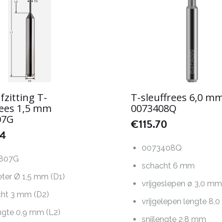
fzitting T-
T-sleuffrees 6,0 m
rees 1,5 mm
0073408Q
07G
€
115.70
74
0073408Q
807G
schacht 6 mm
ter Ø 1,5 mm (D1)
vrijgeslepen ø 3,0 m
ht 3 mm (D2)
vrijgelepen lengte 8,
engte 0,9 mm (L2)
snijlengte 2,8 mm