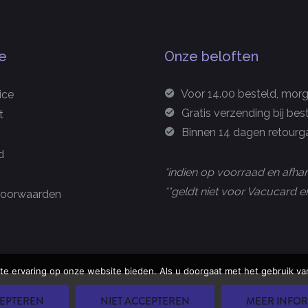
e
Onze beloften
Voor 14.00 besteld, morge
ice
Gratis verzending bij bes
t
Binnen 14 dagen retourga
d
*indien op voorraad en afhan
**geldt niet voor Vacucard
oorwaarden
te ervaring op onze website bieden. Als u doorgaat met het gebruik van
u Group B.V.
EPTEREN
NIET ACCEPTEREN
MEER INFOR