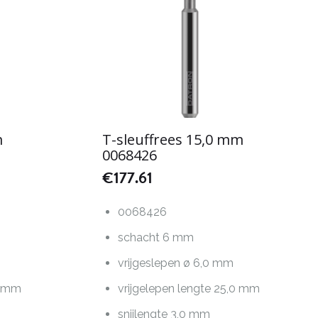
m
T-sleuffrees 15,0 mm
0068426
€
177.61
0068426
schacht 6 mm
m
vrijgeslepen ø 6,0 mm
0 mm
vrijgelepen lengte 25,0 mm
snijlengte 3,0 mm