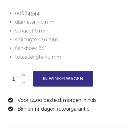
00684544
diameter 3,0 mm
schacht 6 mm
snijlengte 12,0 mm
flankhoek 60°
totaallengte 50 mm
Multi-
IN WINKELWAGEN
draadfrees
M4
Voor 14.00 besteld, morgen in huis
00684544
Binnen 14 dagen retourgarantie
aantal