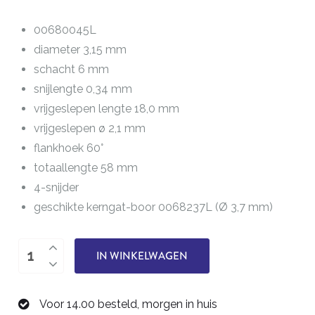
00680045L
diameter 3,15 mm
schacht 6 mm
snijlengte 0,34 mm
vrijgeslepen lengte 18,0 mm
vrijgeslepen ø 2,1 mm
flankhoek 60°
totaallengte 58 mm
4-snijder
geschikte kerngat-boor 0068237L (Ø 3,7 mm)
Draadfrees
IN WINKELWAGEN
M4,5
00680045L
Voor 14.00 besteld, morgen in huis
aantal