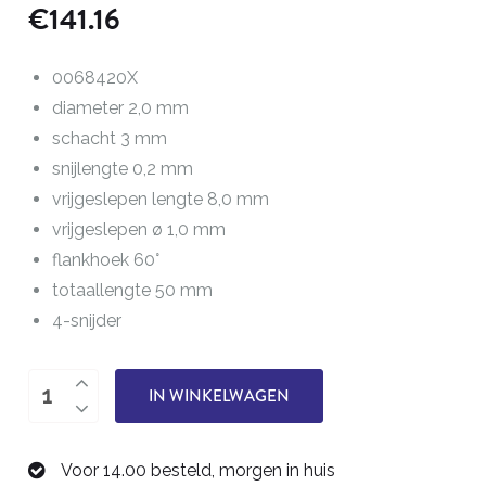
€
141.16
0068420X
diameter 2,0 mm
schacht 3 mm
snijlengte 0,2 mm
vrijgeslepen lengte 8,0 mm
vrijgeslepen ø 1,0 mm
flankhoek 60°
totaallengte 50 mm
4-snijder
Draadfrees
IN WINKELWAGEN
M2.5-
M4.0
Voor 14.00 besteld, morgen in huis
0068420X