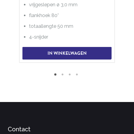
vrijgeslepen ø 3,0 mm
flankhoek 80°
totaallengte 50 mm
4-snijder
IN WINKELWAGEN
Contact