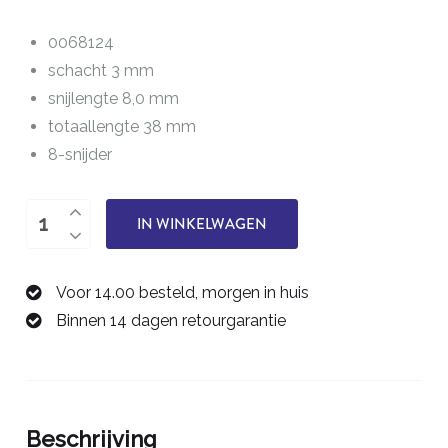
0068124
schacht 3 mm
snijlengte 8,0 mm
totaallengte 38 mm
8-snijder
PCB-
IN WINKELWAGEN
frees
2,4
Voor 14.00 besteld, morgen in huis
mm
Binnen 14 dagen retourgarantie
0068124
aantal
Beschrijving