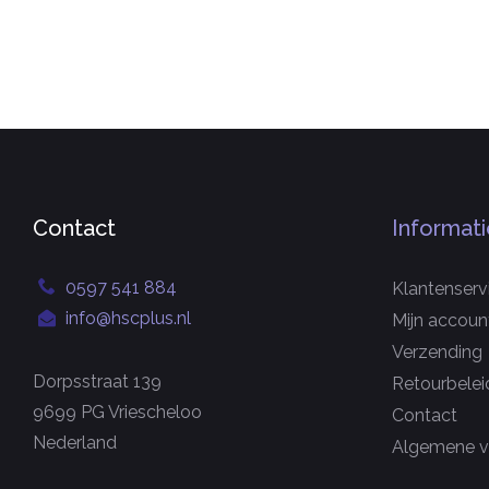
Contact
Informati
0597 541 884
Klantenserv
info@hscplus.nl
Mijn accoun
Verzending
Dorpsstraat 139
Retourbelei
9699 PG Vriescheloo
Contact
Nederland
Algemene v