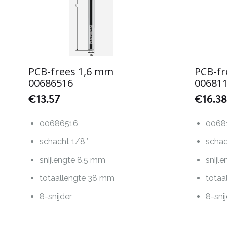
PCB-frees 1,6 mm
PCB-fr
00686516
00681
€
13.57
€
16.38
00686516
0068
schacht 1/8″
scha
snijlengte 8,5 mm
snijl
totaallengte 38 mm
totaa
8-snijder
8-sni