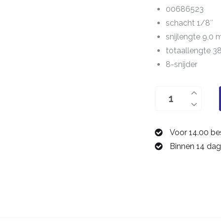
00686523
schacht 1/8″
snijlengte 9,0
totaallengte 
8-snijder
PCB-
frees
2,3
Voor 14.00 be
mm
Binnen 14 dag
00686523
aantal