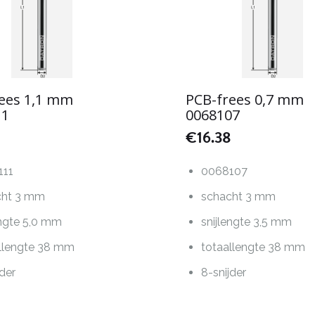
ees 1,1 mm
PCB-frees 0,7 mm
11
0068107
€
16.38
111
0068107
cht 3 mm
schacht 3 mm
engte 5,0 mm
snijlengte 3,5 mm
llengte 38 mm
totaallengte 38 mm
jder
8-snijder