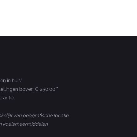
n in huis*
tellingen boven € 250,00**
rantie
kelijk van geografische locatie
 en koelsmeermiddelen