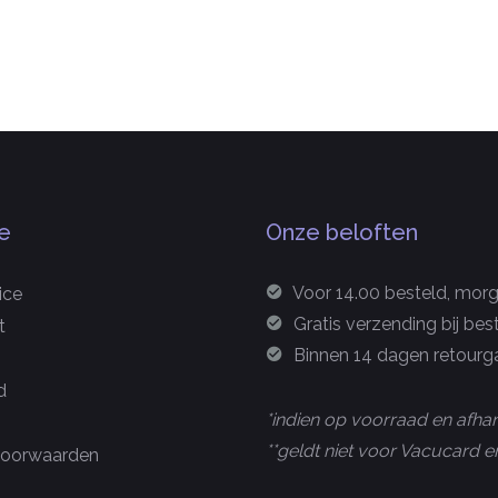
e
Onze beloften
Voor 14.00 besteld, morge
ice
Gratis verzending bij bes
t
Binnen 14 dagen retourga
d
*indien op voorraad en afhan
**geldt niet voor Vacucard
oorwaarden