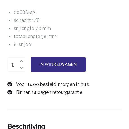
00686513
schacht 1/8″
snijlengte 7,0 mm
totaallengte 38 mm
8-snijder
PCB-
IN WINKELWAGEN
frees
1,3
Voor 14.00 besteld, morgen in huis
mm
Binnen 14 dagen retourgarantie
00686513
aantal
Beschrijving