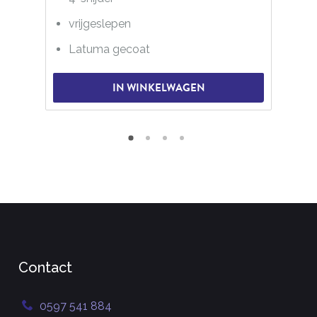
vrijgeslepen
Latuma gecoat
IN WINKELWAGEN
Contact
0597 541 884