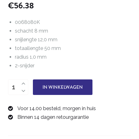
€
56.38
0068080K
schacht 8 mm
snijlengte 12,0 mm
totaallengte 50 mm
radius 1,0 mm
2-snijder
hoekradius
IN WINKELWAGEN
frees
8,0
Voor 14.00 besteld, morgen in huis
mm
Binnen 14 dagen retourgarantie
0068080K
aantal