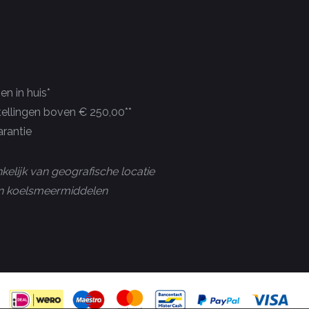
n in huis*
tellingen boven € 250,00**
rantie
kelijk van geografische locatie
 en koelsmeermiddelen