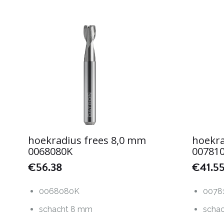
hoekradius frees 8,0 mm
hoekra
0068080K
00781
€
56.38
€
41.5
0068080K
0078
schacht 8 mm
scha