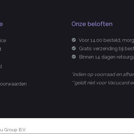
e
Onze beloften
Voor 14.00 besteld, morge
ice
Gratis verzending bij bes
t
Binnen 14 dagen retourga
d
*indien op voorraad en afhan
**geldt niet voor Vacucard
oorwaarden
u Group B.V.