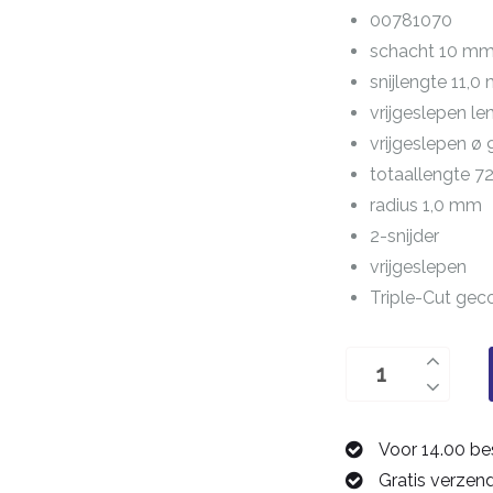
00781070
schacht 10 m
snijlengte 11,
vrijgeslepen l
vrijgeslepen ø
totaallengte 
radius 1,0 mm
2-snijder
vrijgeslepen
Triple-Cut gec
hoekradius
frees
10,0
Voor 14.00 be
mm
Gratis verzen
00781070