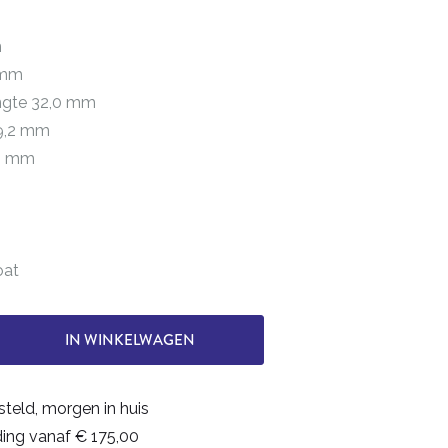
m
0 mm
engte 32,0 mm
 9,2 mm
72 mm
oat
IN WINKELWAGEN
steld, morgen in huis
ding vanaf € 175,00