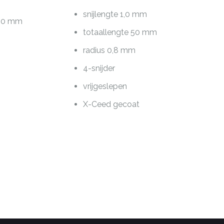
snijlengte 1,0 mm
6,0 mm
totaallengte 50 mm
radius 0,8 mm
4-snijder
vrijgeslepen
X-Ceed gecoat