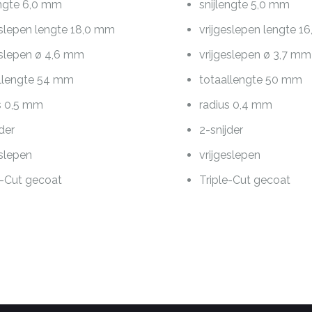
engte 6,0 mm
snijlengte 5,0 mm
eslepen lengte 18,0 mm
vrijgeslepen lengte 1
eslepen ø 4,6 mm
vrijgeslepen ø 3,7 mm
llengte 54 mm
totaallengte 50 mm
s 0,5 mm
radius 0,4 mm
jder
2-snijder
eslepen
vrijgeslepen
e-Cut gecoat
Triple-Cut gecoat