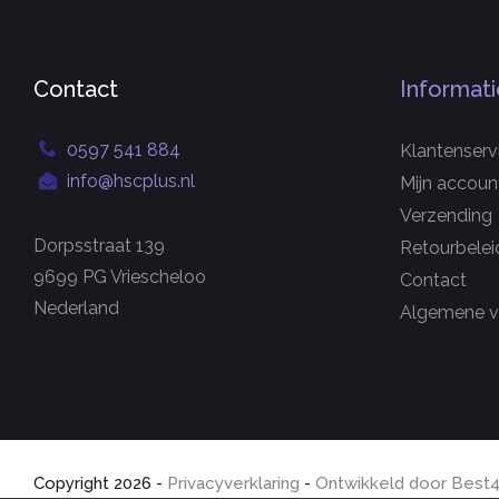
Contact
Informati
0597 541 884
Klantenserv
info@hscplus.nl
Mijn accoun
Verzending
Dorpsstraat 139
Retourbelei
9699 PG Vriescheloo
Contact
Nederland
Algemene v
Copyright
2026
-
Privacyverklaring
-
Ontwikkeld door Best4