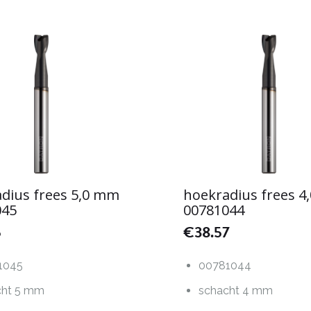
dius frees 5,0 mm
hoekradius frees 
045
00781044
5
€
38.57
1045
00781044
cht 5 mm
schacht 4 mm