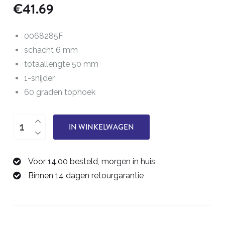
€
41.69
0068285F
schacht 6 mm
totaallengte 50 mm
1-snijder
60 graden tophoek
Graveerfrees
IN WINKELWAGEN
0,4
mm
Voor 14.00 besteld, morgen in huis
0068285F
Binnen 14 dagen retourgarantie
aantal