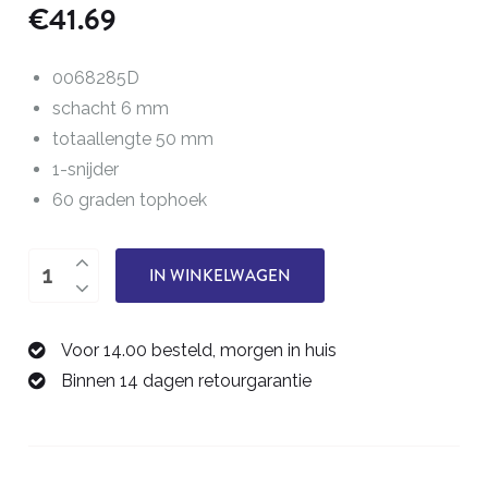
€
41.69
0068285D
schacht 6 mm
totaallengte 50 mm
1-snijder
60 graden tophoek
Graveerfrees
IN WINKELWAGEN
0,2
mm
Voor 14.00 besteld, morgen in huis
0068285D
Binnen 14 dagen retourgarantie
aantal