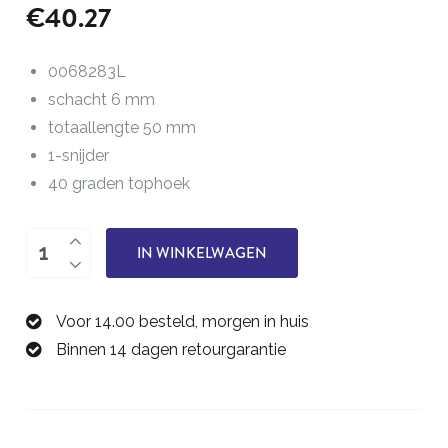
€
40.27
0068283L
schacht 6 mm
totaallengte 50 mm
1-snijder
40 graden tophoek
Graveerfrees
IN WINKELWAGEN
0,1
mm
Voor 14.00 besteld, morgen in huis
0068283L
Binnen 14 dagen retourgarantie
aantal