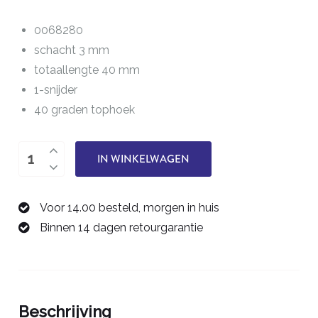
0068280
schacht 3 mm
totaallengte 40 mm
1-snijder
40 graden tophoek
Graveerfrees
IN WINKELWAGEN
0,1
mm
Voor 14.00 besteld, morgen in huis
0068280
Binnen 14 dagen retourgarantie
aantal
Beschrijving