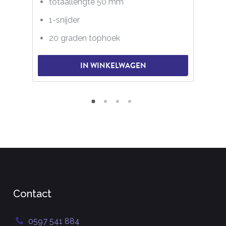
totaallengte 50 mm
1-snijder
20 graden tophoek
IN WINKELWAGEN
Contact
0597 541 884