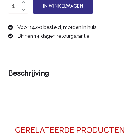
Graveer
IN WINKELWAGEN
bolfrees
2,0
Voor 14.00 besteld, morgen in huis
mm
Binnen 14 dagen retourgarantie
00683414
aantal
Beschrijving
GERELATEERDE PRODUCTEN