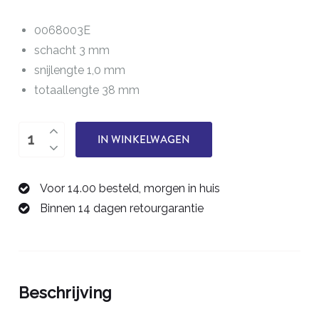
0068003E
schacht 3 mm
snijlengte 1,0 mm
totaallengte 38 mm
éénsnijder
IN WINKELWAGEN
0,3
mm
Voor 14.00 besteld, morgen in huis
0068003E
Binnen 14 dagen retourgarantie
aantal
Beschrijving