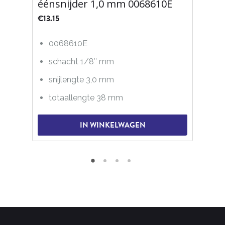
éénsnijder 1,0 mm 0068610E
€
13.15
0068610E
schacht 1/8″ mm
snijlengte 3,0 mm
totaallengte 38 mm
IN WINKELWAGEN