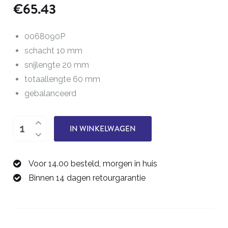
€
65.43
0068090P
schacht 10 mm
snijlengte 20 mm
totaallengte 60 mm
gebalanceerd
éénsnijder,
IN WINKELWAGEN
gebalanceerd
10,0
Voor 14.00 besteld, morgen in huis
mm
Binnen 14 dagen retourgarantie
0068090P
aantal