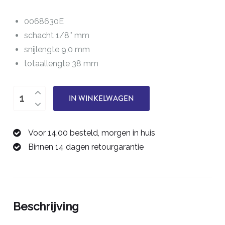
0068630E
schacht 1/8″ mm
snijlengte 9,0 mm
totaallengte 38 mm
éénsnijder
IN WINKELWAGEN
3,0
mm
Voor 14.00 besteld, morgen in huis
0068630E
Binnen 14 dagen retourgarantie
aantal
Beschrijving