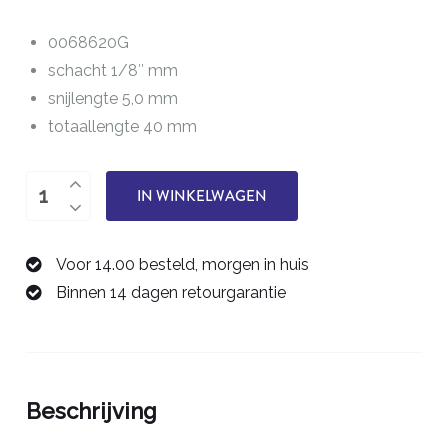
0068620G
schacht 1/8″ mm
snijlengte 5,0 mm
totaallengte 40 mm
éénsnijder
IN WINKELWAGEN
2,0
mm
Voor 14.00 besteld, morgen in huis
0068620G
Binnen 14 dagen retourgarantie
aantal
Beschrijving