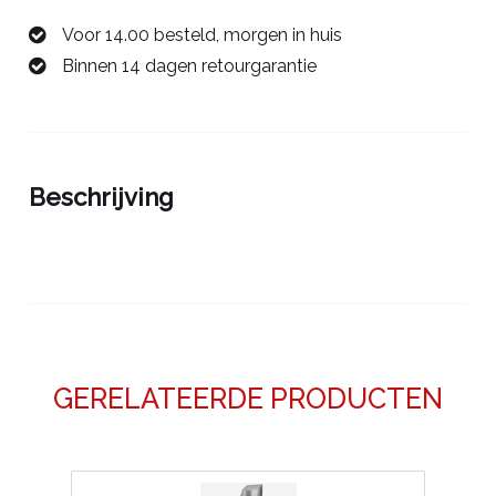
8,0
Voor 14.00 besteld, morgen in huis
mm
Binnen 14 dagen retourgarantie
00688008E
aantal
Beschrijving
GERELATEERDE PRODUCTEN