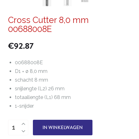
Cross Cutter 8,0 mm
00688008E
€
92.87
00688008E
D1 = ø 8,0 mm
schacht 8 mm
snijlengte (L2) 26 mm
totaallengte (L1) 68 mm
1-snijder
Cross
IN WINKELWAGEN
Cutter