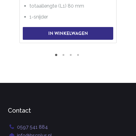
totaallengte (L1) 80 mm
1-snijder
IN WINKELWAGEN
Contact
0597 541 884
info@hscplus.nl