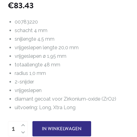
€
83.43
00783220
schacht 4 mm
snijlengte 4,5 mm
vrijgeslepen lengte 20,0 mm
vrijgeslepen ø 1,95 mm
totaallengte 48 mm
radius 1,0 mm
2-snijder
vrijgeslepen
diamant gecoat voor Zirkonium-oxide (ZrO2)
uitvoering: Long, Xtra Long
Dental
IN WINKELWAGEN
bolfrees