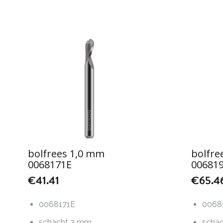
bolfrees 1,0 mm
bolfre
0068171E
00681
€
41.41
€
65.4
0068171E
0068
schacht 3 mm
scha