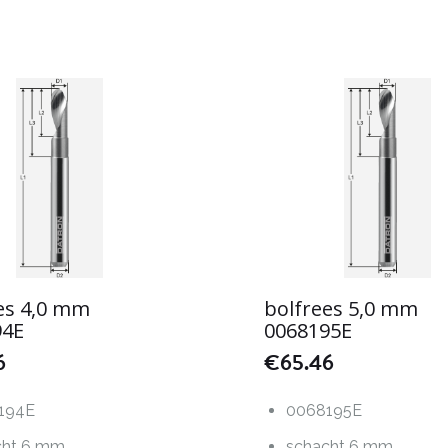
es 4,0 mm
bolfrees 5,0 mm
94E
0068195E
6
€
65.46
194E
0068195E
cht 6 mm
schacht 6 mm