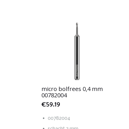
micro bolfrees 0,4 mm
00782004
€
59.19
00782004
schacht 3 mm