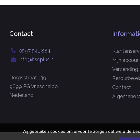
Contact
Informati
0597 541 884
Klantenserv
info@hscplus.nl
Mijn accoun
Verzending
Dorpsstraat 139
Retourbelei
9699 PG Vriescheloo
Contact
Nederland
Algemene v
Wij gebruiken cookies om ervoor te zorgen dat we u de bes