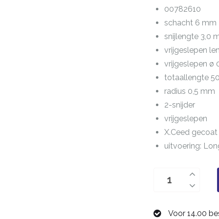
00782610
schacht 6 mm
snijlengte 3,0
vrijgeslepen l
vrijgeslepen ø
totaallengte 
radius 0,5 mm
2-snijder
vrijgeslepen
X.Ceed gecoat
uitvoering: Lon
Dental
bolfrees
1,0
Voor 14.00 be
mm