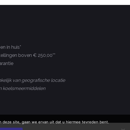
n in huis*
tellingen boven € 250,00**
rantie
kelijk van geografische locatie
 en koelsmeermiddelen
 deze site, gaan we ervan uit dat u hiermee tevreden bent.