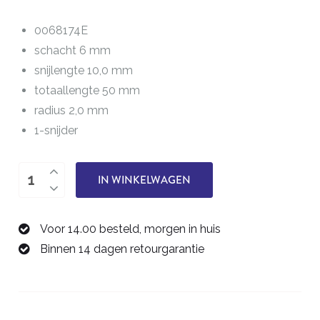
0068174E
schacht 6 mm
snijlengte 10,0 mm
totaallengte 50 mm
radius 2,0 mm
1-snijder
bolfrees
IN WINKELWAGEN
4,0
mm
Voor 14.00 besteld, morgen in huis
0068174E
Binnen 14 dagen retourgarantie
aantal