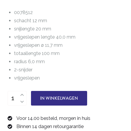
0078512
schacht 12 mm
snijlengte 20 mm
vrijgeslepen lengte 40,0 mm
vrijgeslepen ø 11,7 mm
totaallengte 100 mm
radius 6,0 mm
2-snijder
vrijgeslepen
bolfrees
IN WINKELWAGEN
12,0
mm
Voor 14.00 besteld, morgen in huis
0078512
Binnen 14 dagen retourgarantie
aantal