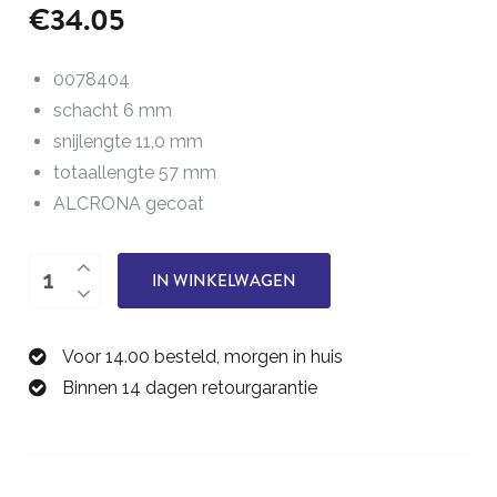
€
34.05
0078404
schacht 6 mm
snijlengte 11,0 mm
totaallengte 57 mm
ALCRONA gecoat
viersnijder,
IN WINKELWAGEN
frees
4,0
Voor 14.00 besteld, morgen in huis
mm
Binnen 14 dagen retourgarantie
0078404
aantal