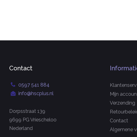
Contact
Informati
0597 541 884
Klantenserv
info@hscplus.nl
Mijn accoun
Verzending
Dorpsstraat 139
Retourbelei
9699 PG Vriescheloo
Contact
Nederland
Algemene v