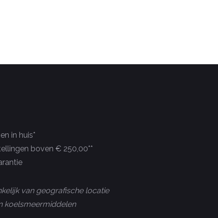
n in huis*
tellingen boven € 250,00**
rantie
kelijk van geografische locatie
 en koelsmeermiddelen