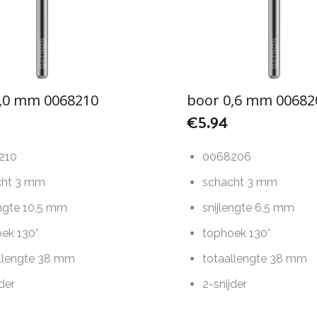
1,0 mm 0068210
boor 0,6 mm 00682
€
5.94
210
0068206
cht 3 mm
schacht 3 mm
engte 10,5 mm
snijlengte 6,5 mm
ek 130°
tophoek 130°
llengte 38 mm
totaallengte 38 mm
jder
2-snijder