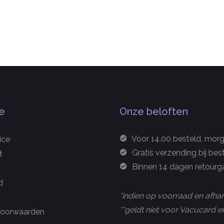
e
Onze beloften
Voor 14.00 besteld, morge
ice
Gratis verzending bij bes
t
Binnen 14 dagen retourga
d
*indien op voorraad en afhan
**geldt niet voor Vacucard
oorwaarden