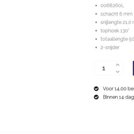
0068260L
schacht 6 mm
snijlengte 21,
tophoek 130°
totaallengte 
2-snijder
boor
6,0
mm
Voor 14.00 be
0068260L
Binnen 14 dag
aantal