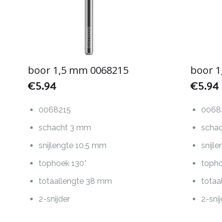
boor 1,5 mm 0068215
boor 
€
5.94
€
5.94
0068215
0068
schacht 3 mm
scha
snijlengte 10,5 mm
snijl
tophoek 130°
topho
totaallengte 38 mm
totaa
2-snijder
2-sni