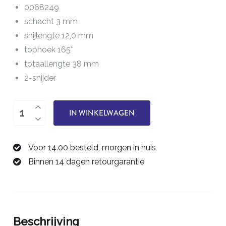
0068249
schacht 3 mm
snijlengte 12,0 mm
tophoek 165°
totaallengte 38 mm
2-snijder
boor
IN WINKELWAGEN
4,9
mm
Voor 14.00 besteld, morgen in huis
0068249
Binnen 14 dagen retourgarantie
aantal
Beschrijving