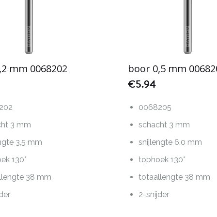
0,2 mm 0068202
boor 0,5 mm 00682
€
5.94
202
0068205
cht 3 mm
schacht 3 mm
engte 3,5 mm
snijlengte 6,0 mm
ek 130°
tophoek 130°
llengte 38 mm
totaallengte 38 mm
jder
2-snijder