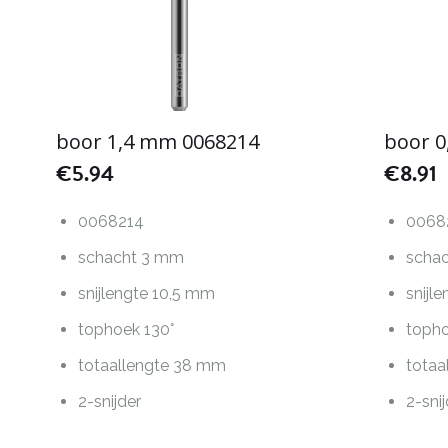
boor 1,4 mm 0068214
boor 
€
5.94
€
8.91
0068214
0068
schacht 3 mm
scha
snijlengte 10,5 mm
snijl
tophoek 130°
topho
totaallengte 38 mm
totaa
2-snijder
2-sni