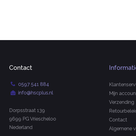
Contact
Informati
0597 541 884
Klantenserv
info@hscplus.nl
Mijn accoun
Verzending
Dorpsstraat 139
Retourbelei
9699 PG Vriescheloo
Contact
Nederland
Algemene v