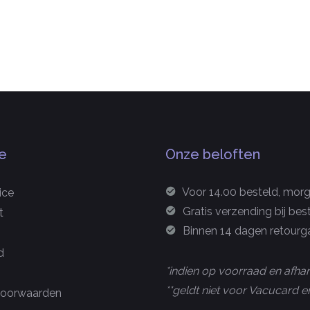
e
Onze beloften
Voor 14.00 besteld, morge
ice
Gratis verzending bij bes
t
Binnen 14 dagen retourga
d
*indien op voorraad en afhan
**geldt niet voor Vacucard
oorwaarden