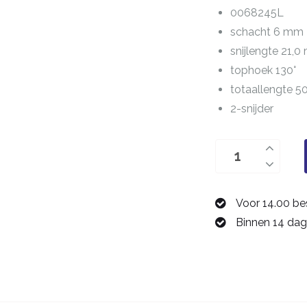
0068245L
schacht 6 mm
snijlengte 21,
tophoek 130°
totaallengte 
2-snijder
boor
4,5
mm
Voor 14.00 be
0068245L
Binnen 14 dag
aantal