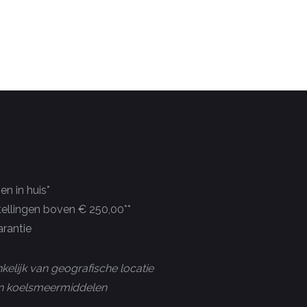
n in huis*
tellingen boven € 250,00**
rantie
kelijk van geografische locatie
 en koelsmeermiddelen